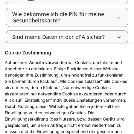
Wie bekomme ich die PIN für meine
Gesundheitskarte?
Sind meine Daten in der ePA sicher?
Cookie Zustimmung
Bin ich als gesetzlich Versicherte:r
verpflichtet, die ePA zu nutzen?
Auf unserer Website verwenden wir Cookies, um Inhalte und
Angebote zu optimieren. Einige Funktionen dieser Website
benötigen Ihre Zustimmung, um einwandfrei zu funktionieren.
Wie widerspreche ich der ePA („Opt-
Sie können durch Klick auf „Alle Cookies zulassen“ alle Cookies
out“)?
akzeptieren, durch Klick auf „Nur notwendige Cookies
akzeptieren“ nur notwendige Cookies akzeptieren, oder durch
Werden meine Gesundheitsdaten zu
Klick auf "Einstellungen" individuelle Einstellungen vornehmen.
Forschungszwecken genutzt?
Durch Nutzung dieser Website geben Sie in jedem Fall Ihre
Einwilligung zu den notwendigen Cookies. Die
Einwilligungserklärung (des Nutzers, bzw. dessen Gerät) wird
Kann ich die ePA nutzen, ohne meine
gespeichert, um deren Abfrage nicht erneut wiederholen zu
Daten zu Forschungszwecken
müssen und die Einwilligung entsprechend der gesetzlichen